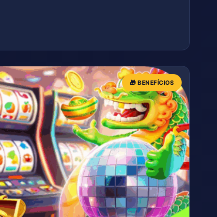
🎁 BENEFÍCIOS