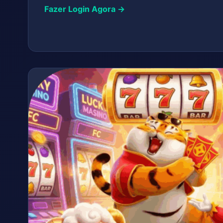
Fazer Login Agora →