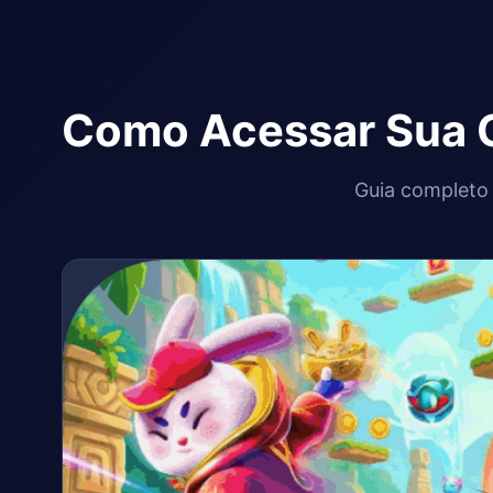
Como Acessar Sua 
Guia completo