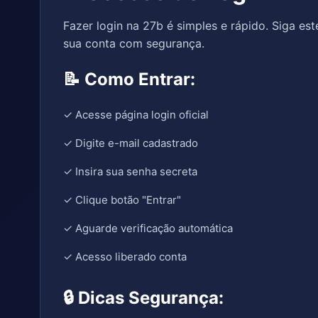
Fazer login na 27b é simples e rápido. Siga es
sua conta com segurança.
📝 Como Entrar:
✓ Acesse página login oficial
✓ Digite e-mail cadastrado
✓ Insira sua senha secreta
✓ Clique botão "Entrar"
✓ Aguarde verificação automática
✓ Acesso liberado conta
🔒 Dicas Segurança: