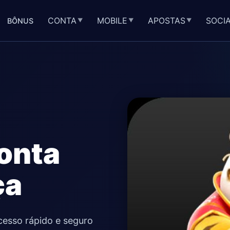
CONTA
MOBILE
APOSTAS
SOCI
BÔNUS
▼
▼
▼
onta
ça
cesso rápido e seguro