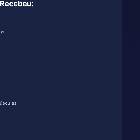
 Recebeu:
os
:
úsculas