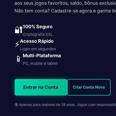
aos seus jogos favoritos, saldo, bônus exclusiv
Não tem conta? Cadastre-se agora e ganhe b
100% Seguro
🔐
Criptografia SSL
Acesso Rápido
⚡
Login em segundos
Multi-Plataforma
📱
PC, mobile e tablet
Entrar na Conta
Criar Conta Nova
🔞 Apenas para maiores de 18 anos. Jogue com responsabil