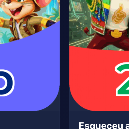
Esqueceu 