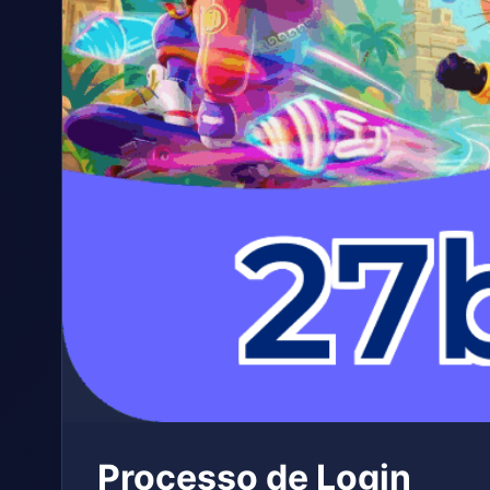
Processo de Login