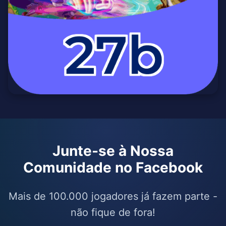
Junte-se à Nossa
Comunidade no Facebook
Mais de 100.000 jogadores já fazem parte -
não fique de fora!