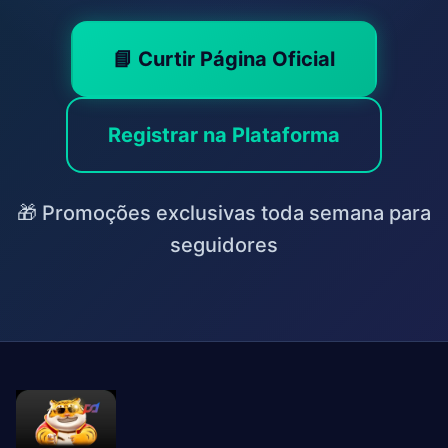
📘 Curtir Página Oficial
Registrar na Plataforma
🎁 Promoções exclusivas toda semana para
seguidores