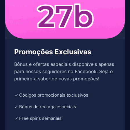
Promoções Exclusivas
Bônus e ofertas especiais disponíveis apenas
para nossos seguidores no Facebook. Seja o
primeiro a saber de novas promoções!
✓ Códigos promocionais exclusivos
✓ Bônus de recarga especiais
✓ Free spins semanais