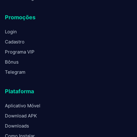
Promoções
Login
Cadastro
Programa VIP
Bônus
Telegram
Plataforma
Aplicativo Móvel
Download APK
Downloads
Como Instalar